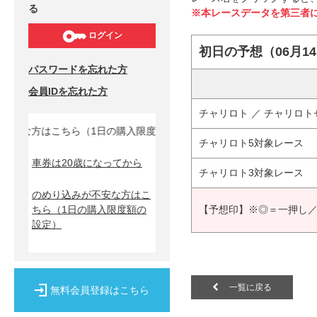
る
※本レースデータを第三者
ログイン
初日の予想（06月1
パスワードを忘れた方
会員IDを忘れた方
チャリロト ／ チャリロト
安な方はこちら（1日の購入限度額の設定）↓
チャリロト5対象レース
車券は20歳になってから
チャリロト3対象レース
のめり込みが不安な方はこ
ちら
（1日の購入限度額の
【予想印】※◎＝一押し
設定）
一覧に戻る
無料会員登録はこちら