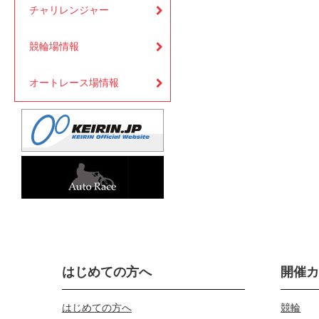
チャリレンジャー
競輪場情報
オートレース場情報
はじめての方へ
開催
はじめての方へ
競輪