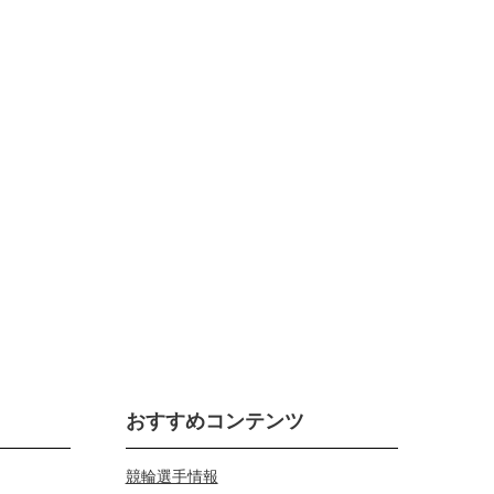
おすすめコンテンツ
競輪選手情報