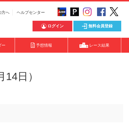
の方へ
ヘルプセンター
ログイン
無料会員登録
ダー
予想情報
レース結果
月14日）