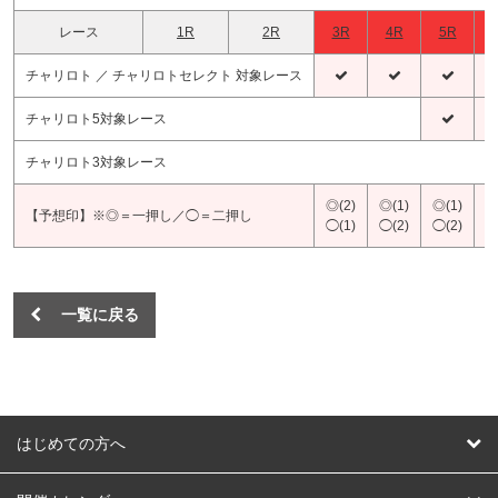
レース
1R
2R
3R
4R
5R
チャリロト ／ チャリロトセレクト 対象レース
チャリロト5対象レース
チャリロト3対象レース
◎(2)
◎(1)
◎(1)
◎
【予想印】※◎＝一押し／◯＝二押し
◯(1)
◯(2)
◯(2)
◯
一覧に戻る
はじめての方へ