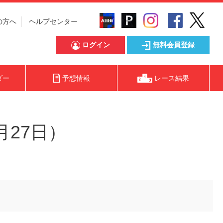
の方へ
ヘルプセンター
ログイン
無料会員登録
ダー
予想情報
レース結果
月27日）