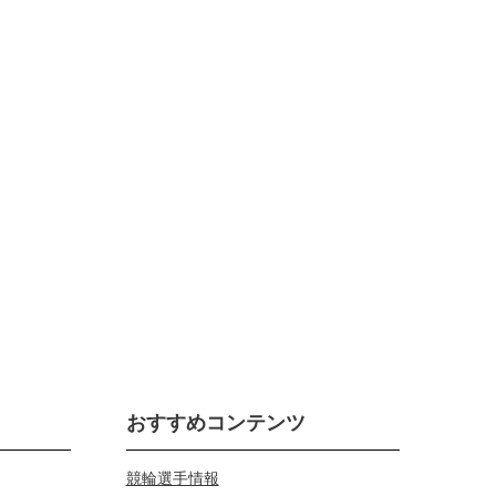
おすすめコンテンツ
競輪選手情報