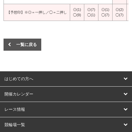
◎(1)
◎(7)
◎(1)
◎(2)
◎
【予想印】※◎＝一押し／◯＝二押し
◯(9)
◯(1)
◯(7)
◯(7)
◯
一覧に戻る
はじめての方へ
はじめての方へ
開催カレンダー
競輪
レース情報
オートレース
レース予想
競輪場一覧