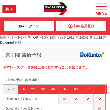
ログイン
無料会員登録
競輪・オートレースTOP
>
競輪予想
>
07月15日 京王閣Ｇ３ 2日目の
Dokanto!予想
京王閣 競輪予想
※本レースデータを第三者に配布することを禁じます。
2日目の予想（07月15日）
レース
1R
2R
3R
4R
5R
6R
7R
8R
Dokanto！７対象レース
Dokanto！４two対象レース