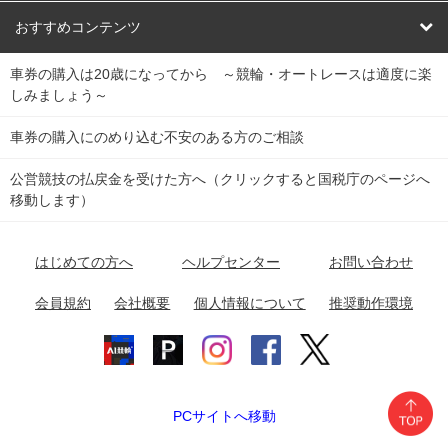
競輪くじ
レース結果
北日本
函館競輪場
青森競輪場
いわき平競輪場
おすすめコンテンツ
車券の購入は20歳になってから ～競輪・オートレースは適度に楽
Dokanto!
キャリーオーバー一覧
関
競輪選手情報
弥彦競輪場
前橋競輪場
取手競輪場
宇都宮競輪場
しみましょう～
東
大宮競輪場
西武園競輪場
京王閣競輪場
立川競輪場
チャリロトプラザ
Perfecta Navi
車券の購入にのめり込む不安のある方のご相談
南
松戸競輪場
千葉競輪場
川崎競輪場
平塚競輪場
公営競技の払戻金を受けた方へ（クリックすると国税庁のページへ
netkeirin
関
移動します）
小田原競輪場
伊東競輪場
静岡競輪場
東
ケイリンガル
中
名古屋競輪場
岐阜競輪場
大垣競輪場
豊橋競輪場
はじめての方へ
ヘルプセンター
お問い合わせ
部
チャリレンジャー
富山競輪場
松阪競輪場
四日市競輪場
会員規約
会社概要
個人情報について
推奨動作環境
競輪場情報
近
福井競輪場
奈良競輪場
向日町競輪場
和歌山競輪場
畿
岸和田競輪場
オートレース場情報
PCサイトへ移動
中国
玉野競輪場
広島競輪場
防府競輪場