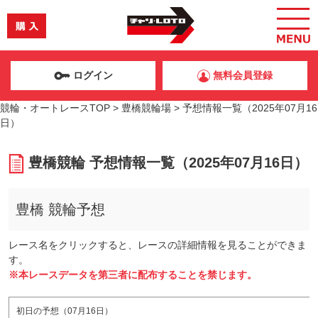
ログイン
無料会員登録
競輪・オートレースTOP
>
豊橋競輪場
>
予想情報一覧（2025年07月16
日）
豊橋競輪 予想情報一覧（2025年07月16日）
豊橋 競輪予想
レース名をクリックすると、レースの詳細情報を見ることができま
す。
※本レースデータを第三者に配布することを禁じます。
初日の予想（07月16日）