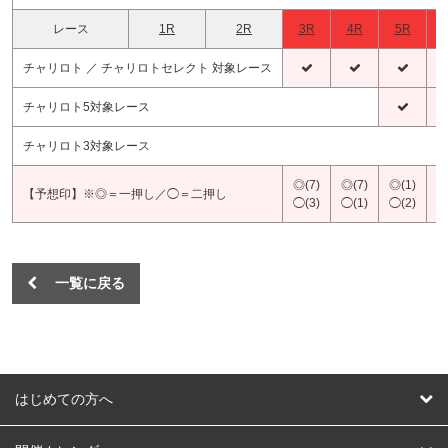
レース
1R
2R
3R
4R
5R
チャリロト ／ チャリロトセレクト 対象レース
チャリロト5対象レース
チャリロト3対象レース
◎(7)
◎(7)
◎(1)
◎
【予想印】※◎＝一押し／◯＝二押し
◯(3)
◯(1)
◯(2)
◯
一覧に戻る
はじめての方へ