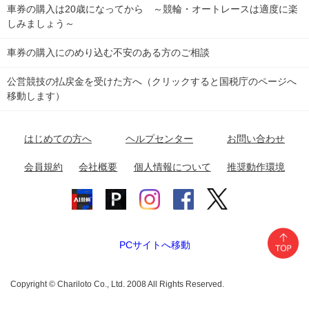
車券の購入は20歳になってから ～競輪・オートレースは適度に楽
Dokanto!
キャリーオーバー一覧
関
競輪選手情報
弥彦競輪場
前橋競輪場
取手競輪場
宇都宮競輪場
しみましょう～
東
大宮競輪場
西武園競輪場
京王閣競輪場
立川競輪場
チャリロトプラザ
Perfecta Navi
車券の購入にのめり込む不安のある方のご相談
南
松戸競輪場
千葉競輪場
川崎競輪場
平塚競輪場
公営競技の払戻金を受けた方へ（クリックすると国税庁のページへ
netkeirin
関
移動します）
小田原競輪場
伊東競輪場
静岡競輪場
東
ケイリンガル
中
名古屋競輪場
岐阜競輪場
大垣競輪場
豊橋競輪場
はじめての方へ
ヘルプセンター
お問い合わせ
部
チャリレンジャー
富山競輪場
松阪競輪場
四日市競輪場
会員規約
会社概要
個人情報について
推奨動作環境
競輪場情報
近
福井競輪場
奈良競輪場
向日町競輪場
和歌山競輪場
畿
岸和田競輪場
オートレース場情報
PCサイトへ移動
中国
玉野競輪場
広島競輪場
防府競輪場
Copyright © Chariloto Co., Ltd. 2008 All Rights Reserved.
四国
高松競輪場
小松島競輪場
高知競輪場
松山競輪場