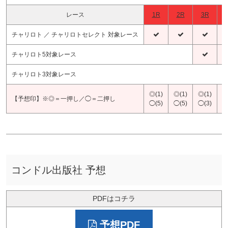
レース
1R
2R
3R
チャリロト ／ チャリロトセレクト 対象レース
チャリロト5対象レース
チャリロト3対象レース
◎(1)
◎(1)
◎(1)
◎
【予想印】※◎＝一押し／◯＝二押し
◯(5)
◯(5)
◯(3)
◯
コンドル出版社 予想
PDFはコチラ
予想PDF