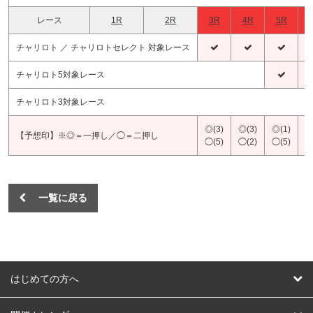
レース
1R
2R
3R
4R
5R
チャリロト ／ チャリロトセレクト 対象レース
チャリロト5対象レース
チャリロト3対象レース
◎(3)
◎(3)
◎(1)
◎
【予想印】※◎＝一押し／◯＝二押し
◯(5)
◯(2)
◯(5)
◯
一覧に戻る
はじめての方へ