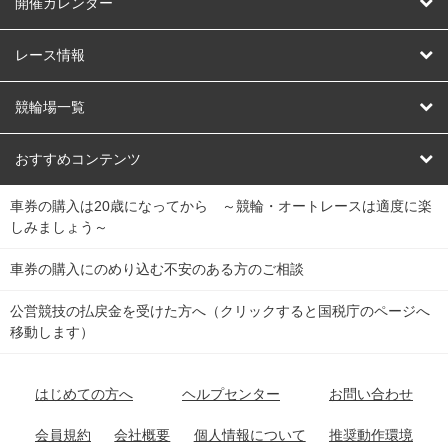
はじめての方へ
開催カレンダー
競輪
レース情報
オートレース
レース予想
競輪場一覧
競輪くじ
レース結果
北日本
函館競輪場
青森競輪場
いわき平競輪場
おすすめコンテンツ
車券の購入は20歳になってから ～競輪・オートレースは適度に楽
Dokanto!
キャリーオーバー一覧
関
競輪選手情報
弥彦競輪場
前橋競輪場
取手競輪場
宇都宮競輪場
しみましょう～
東
大宮競輪場
西武園競輪場
京王閣競輪場
立川競輪場
チャリロトプラザ
Perfecta Navi
車券の購入にのめり込む不安のある方のご相談
南
松戸競輪場
千葉競輪場
川崎競輪場
平塚競輪場
公営競技の払戻金を受けた方へ（クリックすると国税庁のページへ
netkeirin
関
移動します）
小田原競輪場
伊東競輪場
静岡競輪場
東
ケイリンガル
中
名古屋競輪場
岐阜競輪場
大垣競輪場
豊橋競輪場
はじめての方へ
ヘルプセンター
お問い合わせ
部
チャリレンジャー
富山競輪場
松阪競輪場
四日市競輪場
会員規約
会社概要
個人情報について
推奨動作環境