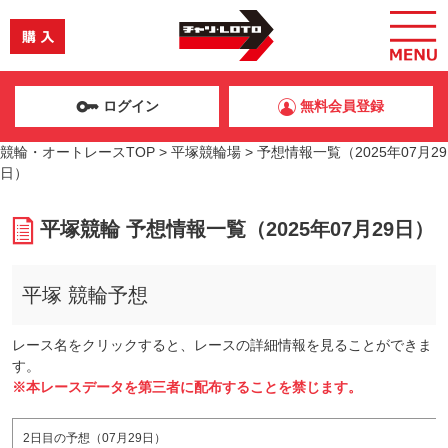
ログイン
無料会員登録
競輪・オートレースTOP
>
平塚競輪場
>
予想情報一覧（2025年07月29
日）
平塚競輪 予想情報一覧（2025年07月29日）
平塚 競輪予想
レース名をクリックすると、レースの詳細情報を見ることができま
す。
※本レースデータを第三者に配布することを禁じます。
2日目の予想（07月29日）