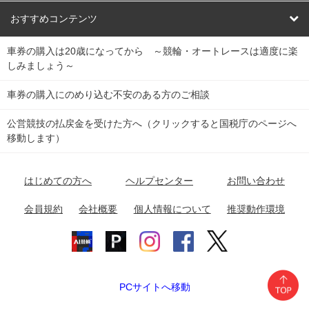
競輪くじ
レース結果
北日本
函館競輪場
青森競輪場
いわき平競輪場
おすすめコンテンツ
車券の購入は20歳になってから ～競輪・オートレースは適度に楽
Dokanto!
キャリーオーバー一覧
関
競輪選手情報
弥彦競輪場
前橋競輪場
取手競輪場
宇都宮競輪場
しみましょう～
東
大宮競輪場
西武園競輪場
京王閣競輪場
立川競輪場
チャリロトプラザ
Perfecta Navi
車券の購入にのめり込む不安のある方のご相談
南
松戸競輪場
千葉競輪場
川崎競輪場
平塚競輪場
公営競技の払戻金を受けた方へ（クリックすると国税庁のページへ
netkeirin
関
移動します）
小田原競輪場
伊東競輪場
静岡競輪場
東
ケイリンガル
中
名古屋競輪場
岐阜競輪場
大垣競輪場
豊橋競輪場
はじめての方へ
ヘルプセンター
お問い合わせ
部
チャリレンジャー
富山競輪場
松阪競輪場
四日市競輪場
会員規約
会社概要
個人情報について
推奨動作環境
競輪場情報
近
福井競輪場
奈良競輪場
向日町競輪場
和歌山競輪場
畿
岸和田競輪場
オートレース場情報
PCサイトへ移動
中国
玉野競輪場
広島競輪場
防府競輪場