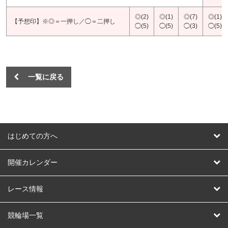
◎(2)
◎(1)
◎(7)
◎(1)
【予想印】※◎＝一押し／◯＝二押し
◯(5)
◯(5)
◯(3)
◯(5)
一覧に戻る
はじめての方へ
はじめての方へ
開催カレンダー
競輪
レース情報
オートレース
レース予想
競輪場一覧