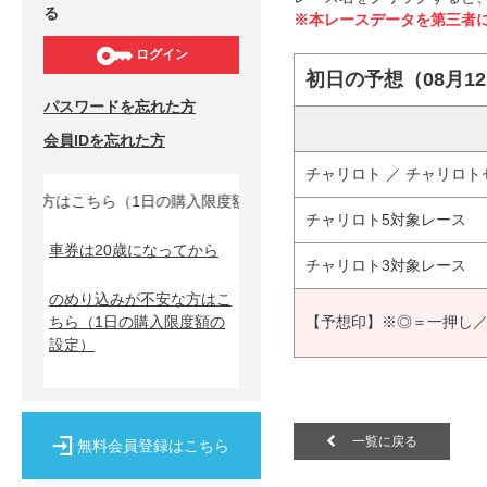
る
※本レースデータを第三者
ログイン
初日の予想（08月1
パスワードを忘れた方
会員IDを忘れた方
チャリロト ／ チャリロト
安な方はこちら（1日の購入限度額の設定）↓
チャリロト5対象レース
車券は20歳になってから
チャリロト3対象レース
のめり込みが不安な方はこ
ちら
（1日の購入限度額の
【予想印】※◎＝一押し
設定）
一覧に戻る
無料会員登録はこちら