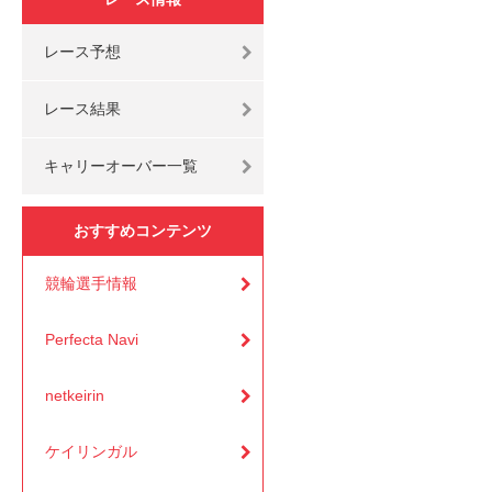
レース予想
レース結果
キャリーオーバー一覧
おすすめコンテンツ
競輪選手情報
Perfecta Navi
netkeirin
ケイリンガル