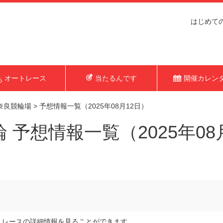
はじめて
オートレース
当たるんです
開催カレン
奈良競輪場
>
予想情報一覧（2025年08月12日）
 予想情報一覧（2025年08
、レースの詳細情報を見ることができます。