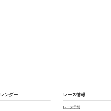
カレンダー
レース情報
レース予想