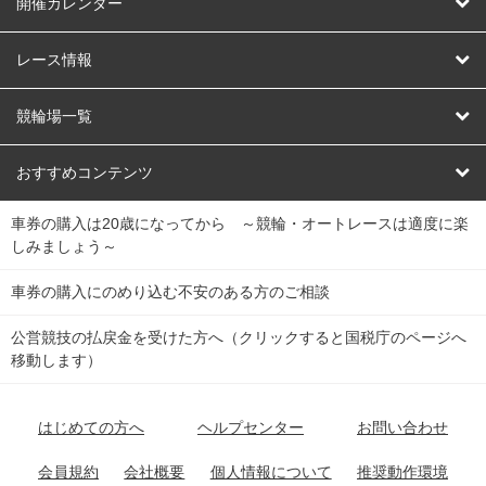
はじめての方へ
開催カレンダー
競輪
レース情報
オートレース
レース予想
競輪場一覧
競輪くじ
レース結果
北日本
函館競輪場
青森競輪場
いわき平競輪場
おすすめコンテンツ
車券の購入は20歳になってから ～競輪・オートレースは適度に楽
Dokanto!
キャリーオーバー一覧
関
競輪選手情報
弥彦競輪場
前橋競輪場
取手競輪場
宇都宮競輪場
しみましょう～
東
大宮競輪場
西武園競輪場
京王閣競輪場
立川競輪場
チャリロトプラザ
Perfecta Navi
車券の購入にのめり込む不安のある方のご相談
南
松戸競輪場
千葉競輪場
川崎競輪場
平塚競輪場
公営競技の払戻金を受けた方へ（クリックすると国税庁のページへ
netkeirin
関
移動します）
小田原競輪場
伊東競輪場
静岡競輪場
東
ケイリンガル
中
名古屋競輪場
岐阜競輪場
大垣競輪場
豊橋競輪場
はじめての方へ
ヘルプセンター
お問い合わせ
部
チャリレンジャー
富山競輪場
松阪競輪場
四日市競輪場
会員規約
会社概要
個人情報について
推奨動作環境