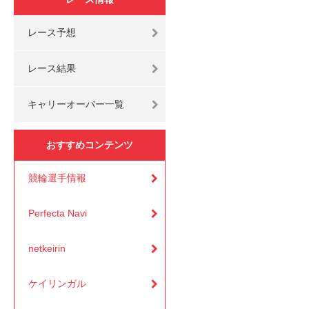
レース予想
レース結果
キャリーオーバー一覧
おすすめコンテンツ
競輪選手情報
Perfecta Navi
netkeirin
ケイリンガル