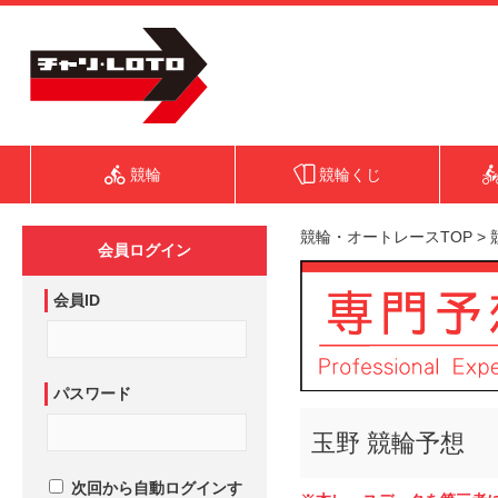
競輪
競輪くじ
競輪・オートレースTOP
>
会員ログイン
会員ID
パスワード
玉野 競輪予想
次回から自動ログインす