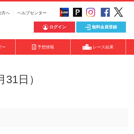
の方へ
ヘルプセンター
ログイン
無料会員登録
ダー
予想情報
レース結果
月31日）