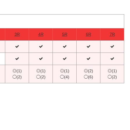
3R
4R
5R
6R
7R
◎(1)
◎(1)
◎(1)
◎(2)
◎(1)
◯(2)
◯(2)
◯(4)
◯(6)
◯(2)