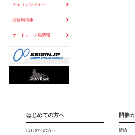
チャリレンジャー
競輪場情報
オートレース場情報
はじめての方へ
開催
はじめての方へ
競輪