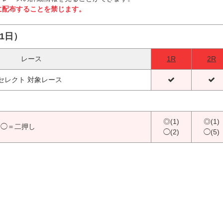
に配布することを禁じます。
1日）
レース
1R
2R
セレクト 対象レース
◎(1)
◎(1)
／◯＝二押し
◯(2)
◯(5)