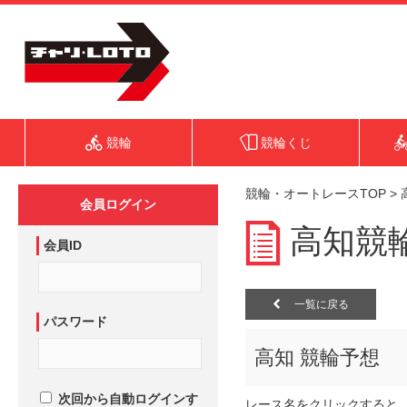
競輪
競輪くじ
競輪・オートレースTOP
>
会員ログイン
高知競輪
会員ID
一覧に戻る
パスワード
高知 競輪予想
次回から自動ログインす
レース名をクリックすると