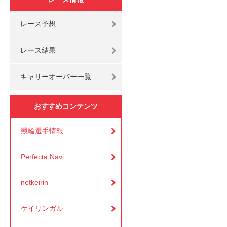
レース予想
レース結果
キャリーオーバー一覧
おすすめコンテンツ
競輪選手情報
Perfecta Navi
netkeirin
ケイリンガル