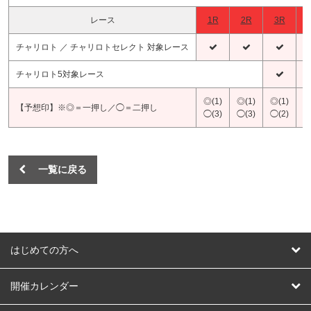
レース
1R
2R
3R
チャリロト ／ チャリロトセレクト 対象レース
チャリロト5対象レース
◎(1)
◎(1)
◎(1)
◎
【予想印】※◎＝一押し／◯＝二押し
◯(3)
◯(3)
◯(2)
◯
一覧に戻る
はじめての方へ
はじめての方へ
開催カレンダー