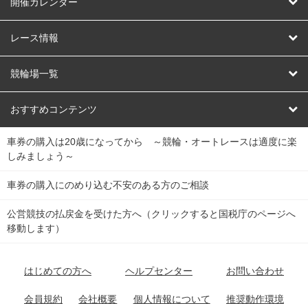
はじめての方へ
開催カレンダー
競輪
レース情報
オートレース
レース予想
競輪場一覧
競輪くじ
レース結果
北日本
函館競輪場
青森競輪場
いわき平競輪場
おすすめコンテンツ
車券の購入は20歳になってから ～競輪・オートレースは適度に楽
Dokanto!
キャリーオーバー一覧
関
競輪選手情報
弥彦競輪場
前橋競輪場
取手競輪場
宇都宮競輪場
しみましょう～
東
大宮競輪場
西武園競輪場
京王閣競輪場
立川競輪場
チャリロトプラザ
Perfecta Navi
車券の購入にのめり込む不安のある方のご相談
南
松戸競輪場
千葉競輪場
川崎競輪場
平塚競輪場
公営競技の払戻金を受けた方へ（クリックすると国税庁のページへ
netkeirin
関
移動します）
小田原競輪場
伊東競輪場
静岡競輪場
東
ケイリンガル
中
名古屋競輪場
岐阜競輪場
大垣競輪場
豊橋競輪場
はじめての方へ
ヘルプセンター
お問い合わせ
部
チャリレンジャー
富山競輪場
松阪競輪場
四日市競輪場
会員規約
会社概要
個人情報について
推奨動作環境