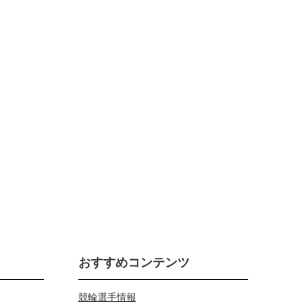
おすすめコンテンツ
競輪選手情報