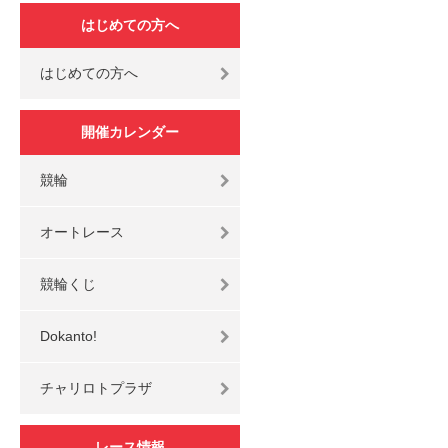
はじめての方へ
はじめての方へ
開催カレンダー
競輪
オートレース
競輪くじ
Dokanto!
チャリロトプラザ
レース情報