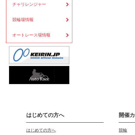
チャリレンジャー
競輪場情報
オートレース場情報
はじめての方へ
開催
はじめての方へ
競輪