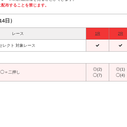
に配布することを禁じます。
14日）
レース
1R
2R
セレクト 対象レース
◎(2)
◎(1)
／◯＝二押し
◯(7)
◯(4)