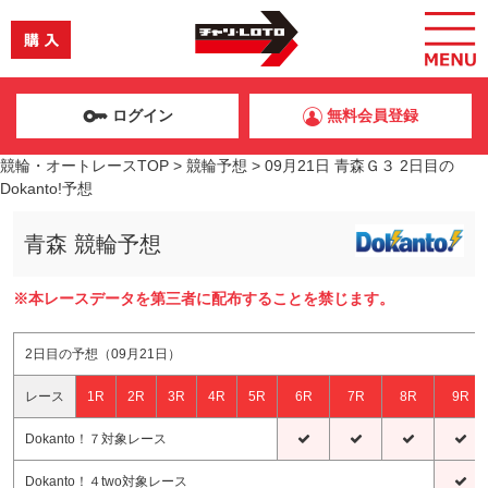
ログイン
無料会員登録
競輪・オートレースTOP
>
競輪予想
>
09月21日 青森Ｇ３ 2日目の
Dokanto!予想
青森 競輪予想
※本レースデータを第三者に配布することを禁じます。
2日目の予想（09月21日）
レース
1R
2R
3R
4R
5R
6R
7R
8R
9R
Dokanto！７対象レース
Dokanto！４two対象レース