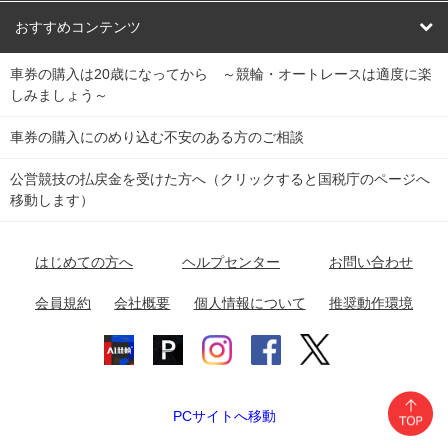
競輪くじ
レース結果
北日本
函館競輪場
青森競輪場
いわき平競輪場
おすすめコンテンツ
車券の購入は20歳になってから ～競輪・オートレースは適度に楽
Dokanto!
キャリーオーバー一覧
関
競輪選手情報
弥彦競輪場
前橋競輪場
取手競輪場
宇都宮競輪場
しみましょう～
東
大宮競輪場
西武園競輪場
京王閣競輪場
立川競輪場
チャリロトプラザ
Perfecta Navi
車券の購入にのめり込む不安のある方のご相談
南
松戸競輪場
千葉競輪場
川崎競輪場
平塚競輪場
公営競技の払戻金を受けた方へ（クリックすると国税庁のページへ
netkeirin
関
移動します）
小田原競輪場
伊東競輪場
静岡競輪場
東
ケイリンガル
中
名古屋競輪場
岐阜競輪場
大垣競輪場
豊橋競輪場
はじめての方へ
ヘルプセンター
お問い合わせ
部
チャリレンジャー
富山競輪場
松阪競輪場
四日市競輪場
会員規約
会社概要
個人情報について
推奨動作環境
競輪場情報
近
福井競輪場
奈良競輪場
向日町競輪場
和歌山競輪場
畿
岸和田競輪場
オートレース場情報
PCサイトへ移動
中国
玉野競輪場
広島競輪場
防府競輪場