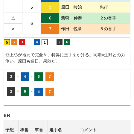
5
5
原田 峻治
先行
△
6
葉狩 伸泰
２の番手
6
×
7
作田 悦章
５の番手
7
3
4
2
6
5
1
◎上杉が地元で完全Ｖ、特昇に王手をかける。同期○生野との力
争い。原田も連日、果敢だ。
=
-
2
4
6
7
=
-
2
6
4
7
6R
予想
枠番
車番
選手名
コメント