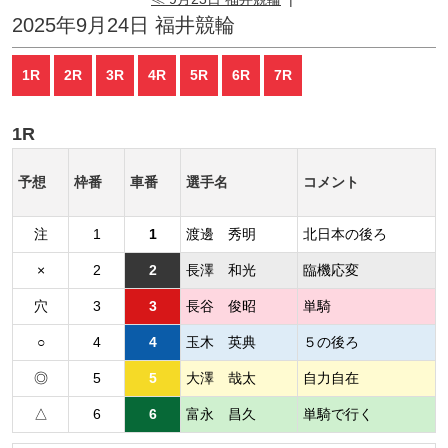
2025年9月24日 福井競輪
1R
2R
3R
4R
5R
6R
7R
1R
予想
枠番
車番
選手名
コメント
注
1
1
渡邊 秀明
北日本の後ろ
×
2
2
長澤 和光
臨機応変
穴
3
3
長谷 俊昭
単騎
○
4
4
玉木 英典
５の後ろ
◎
5
5
大澤 哉太
自力自在
△
6
6
富永 昌久
単騎で行く