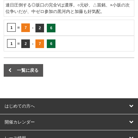
連日圧倒する◎坂口の完全Vは濃厚。○元砂、△當銘、×小坂の次
位争いだが、中ゼロ参加の黒河内と加藤も好気配。
=
-
1
7
2
6
=
-
1
2
7
6
一覧に戻る
はじめての方へ
はじめての方へ
開催カレンダー
競輪
レース情報