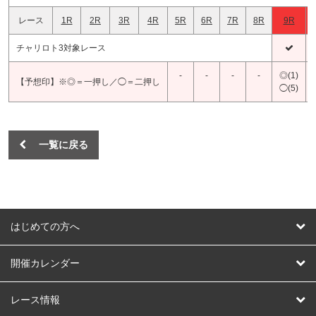
レース
1R
2R
3R
4R
5R
6R
7R
8R
9R
チャリロト3対象レース
-
-
-
-
◎(1)
【予想印】※◎＝一押し／◯＝二押し
◯(5)
一覧に戻る
はじめての方へ
はじめての方へ
開催カレンダー
競輪
レース情報