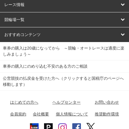
競輪
レース情報
オートレース
レース予想
競輪場一覧
競輪くじ
レース結果
北日本
函館競輪場
青森競輪場
いわき平競輪場
おすすめコンテンツ
車券の購入は20歳になってから ～競輪・オートレースは適度に楽
Dokanto!
キャリーオーバー一覧
関
競輪選手情報
弥彦競輪場
前橋競輪場
取手競輪場
宇都宮競輪場
しみましょう～
東
大宮競輪場
西武園競輪場
京王閣競輪場
立川競輪場
チャリロトプラザ
Perfecta Navi
車券の購入にのめり込む不安のある方のご相談
南
松戸競輪場
千葉競輪場
川崎競輪場
平塚競輪場
公営競技の払戻金を受けた方へ（クリックすると国税庁のページへ
netkeirin
関
移動します）
小田原競輪場
伊東競輪場
静岡競輪場
東
ケイリンガル
中
名古屋競輪場
岐阜競輪場
大垣競輪場
豊橋競輪場
はじめての方へ
ヘルプセンター
お問い合わせ
部
チャリレンジャー
富山競輪場
松阪競輪場
四日市競輪場
会員規約
会社概要
個人情報について
推奨動作環境
競輪場情報
近
福井競輪場
奈良競輪場
向日町競輪場
和歌山競輪場