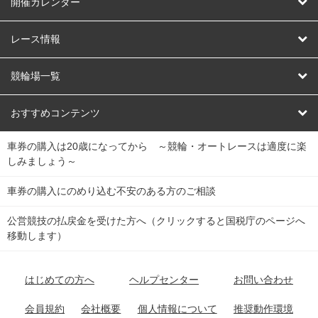
はじめての方へ
開催カレンダー
競輪
レース情報
オートレース
レース予想
競輪場一覧
競輪くじ
レース結果
北日本
函館競輪場
青森競輪場
いわき平競輪場
おすすめコンテンツ
車券の購入は20歳になってから ～競輪・オートレースは適度に楽
Dokanto!
キャリーオーバー一覧
関
競輪選手情報
弥彦競輪場
前橋競輪場
取手競輪場
宇都宮競輪場
しみましょう～
東
大宮競輪場
西武園競輪場
京王閣競輪場
立川競輪場
チャリロトプラザ
Perfecta Navi
車券の購入にのめり込む不安のある方のご相談
南
松戸競輪場
千葉競輪場
川崎競輪場
平塚競輪場
公営競技の払戻金を受けた方へ（クリックすると国税庁のページへ
netkeirin
関
移動します）
小田原競輪場
伊東競輪場
静岡競輪場
東
ケイリンガル
中
名古屋競輪場
岐阜競輪場
大垣競輪場
豊橋競輪場
はじめての方へ
ヘルプセンター
お問い合わせ
部
チャリレンジャー
富山競輪場
松阪競輪場
四日市競輪場
会員規約
会社概要
個人情報について
推奨動作環境