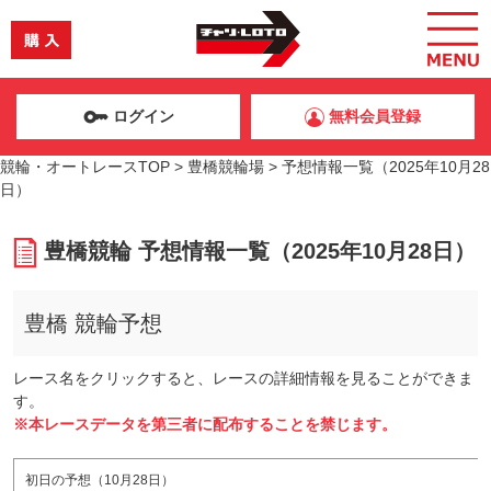
ログイン
無料会員登録
競輪・オートレースTOP
>
豊橋競輪場
>
予想情報一覧（2025年10月28
日）
豊橋競輪 予想情報一覧（2025年10月28日）
豊橋 競輪予想
レース名をクリックすると、レースの詳細情報を見ることができま
す。
※本レースデータを第三者に配布することを禁じます。
初日の予想（10月28日）