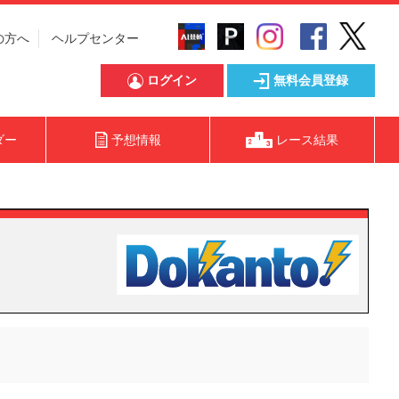
の方へ
ヘルプセンター
ログイン
無料会員登録
ダー
予想情報
レース結果