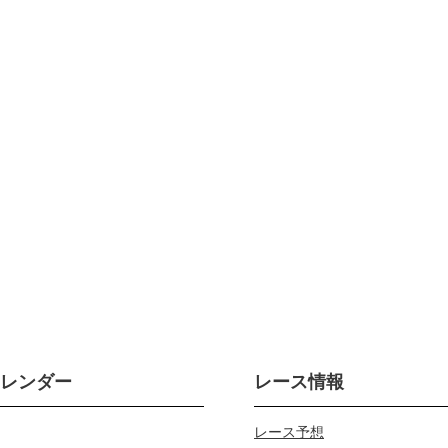
カレンダー
レース情報
レース予想