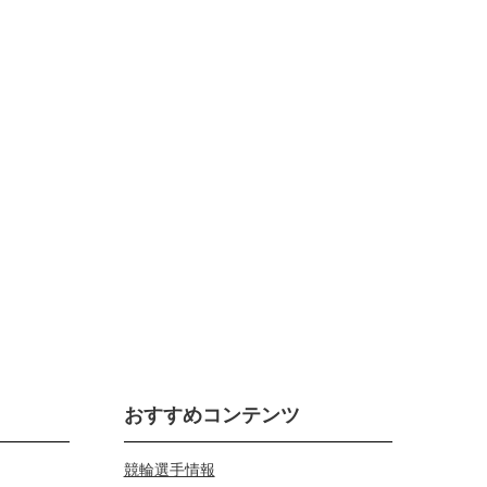
おすすめコンテンツ
競輪選手情報