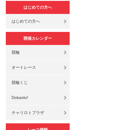
はじめての方へ
はじめての方へ
開催カレンダー
競輪
オートレース
競輪くじ
Dokanto!
チャリロトプラザ
レース情報