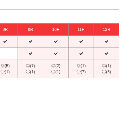
8R
9R
10R
11R
12R
◎(5)
◎(7)
◎(2)
◎(1)
◎(1)
◯(1)
◯(1)
◯(1)
◯(7)
◯(5)