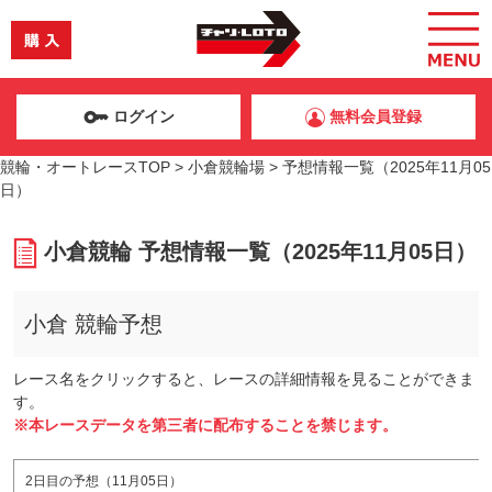
ログイン
無料会員登録
競輪・オートレースTOP
>
小倉競輪場
>
予想情報一覧（2025年11月05
日）
小倉競輪 予想情報一覧（2025年11月05日）
小倉 競輪予想
レース名をクリックすると、レースの詳細情報を見ることができま
す。
※本レースデータを第三者に配布することを禁じます。
2日目の予想（11月05日）