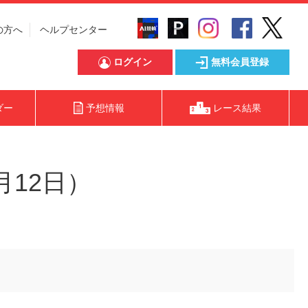
の方へ
ヘルプセンター
ログイン
無料会員登録
ダー
予想情報
レース結果
月12日）