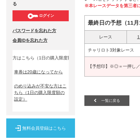
る
※本レースデータを第三者
ログイン
最終日の予想（11月
パスワードを忘れた方
レース
1
会員IDを忘れた方
チャリロト3対象レース
安な方はこちら（1日の購入限度額の設定）↓
【予想印】※◎＝一押し
車券は20歳になってから
のめり込みが不安な方はこ
ちら
（1日の購入限度額の
設定）
一覧に戻る
無料会員登録はこちら