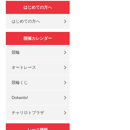
はじめての方へ
はじめての方へ
開催カレンダー
競輪
オートレース
競輪くじ
Dokanto!
チャリロトプラザ
レース情報