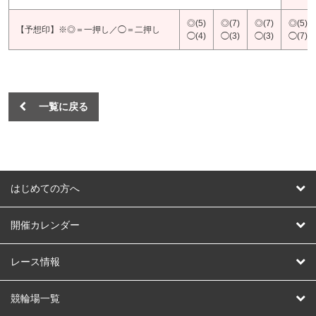
◎(5)
◎(7)
◎(7)
◎(5)
【予想印】※◎＝一押し／◯＝二押し
◯(4)
◯(3)
◯(3)
◯(7)
一覧に戻る
はじめての方へ
はじめての方へ
開催カレンダー
競輪
レース情報
オートレース
レース予想
競輪場一覧