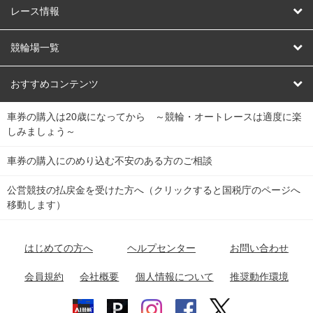
競輪
レース情報
オートレース
レース予想
競輪場一覧
競輪くじ
レース結果
北日本
函館競輪場
青森競輪場
いわき平競輪場
おすすめコンテンツ
車券の購入は20歳になってから ～競輪・オートレースは適度に楽
Dokanto!
キャリーオーバー一覧
関
競輪選手情報
弥彦競輪場
前橋競輪場
取手競輪場
宇都宮競輪場
しみましょう～
東
大宮競輪場
西武園競輪場
京王閣競輪場
立川競輪場
チャリロトプラザ
Perfecta Navi
車券の購入にのめり込む不安のある方のご相談
南
松戸競輪場
千葉競輪場
川崎競輪場
平塚競輪場
公営競技の払戻金を受けた方へ（クリックすると国税庁のページへ
netkeirin
関
移動します）
小田原競輪場
伊東競輪場
静岡競輪場
東
ケイリンガル
中
名古屋競輪場
岐阜競輪場
大垣競輪場
豊橋競輪場
はじめての方へ
ヘルプセンター
お問い合わせ
部
チャリレンジャー
富山競輪場
松阪競輪場
四日市競輪場
会員規約
会社概要
個人情報について
推奨動作環境
競輪場情報
近
福井競輪場
奈良競輪場
向日町競輪場
和歌山競輪場