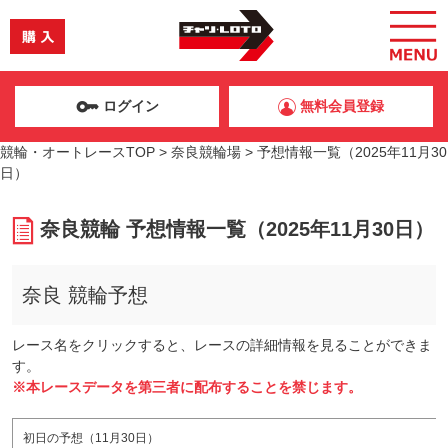
ログイン
無料会員登録
競輪・オートレースTOP
>
奈良競輪場
>
予想情報一覧（2025年11月30
日）
奈良競輪 予想情報一覧（2025年11月30日）
奈良 競輪予想
レース名をクリックすると、レースの詳細情報を見ることができま
す。
※本レースデータを第三者に配布することを禁じます。
初日の予想（11月30日）