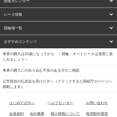
はじめての方へ
開催カレンダー
競輪
レース情報
オートレース
レース予想
競輪場一覧
競輪くじ
レース結果
北日本
函館競輪場
青森競輪場
いわき平競輪場
おすすめコンテンツ
車券の購入は20歳になってから ～競輪・オートレースは適度に楽
Dokanto!
キャリーオーバー一覧
関
競輪選手情報
弥彦競輪場
前橋競輪場
取手競輪場
宇都宮競輪場
しみましょう～
東
大宮競輪場
西武園競輪場
京王閣競輪場
立川競輪場
チャリロトプラザ
Perfecta Navi
車券の購入にのめり込む不安のある方のご相談
南
松戸競輪場
千葉競輪場
川崎競輪場
平塚競輪場
公営競技の払戻金を受けた方へ（クリックすると国税庁のページへ
netkeirin
関
移動します）
小田原競輪場
伊東競輪場
静岡競輪場
東
ケイリンガル
中
名古屋競輪場
岐阜競輪場
大垣競輪場
豊橋競輪場
はじめての方へ
ヘルプセンター
お問い合わせ
部
チャリレンジャー
富山競輪場
松阪競輪場
四日市競輪場
会員規約
会社概要
個人情報について
推奨動作環境