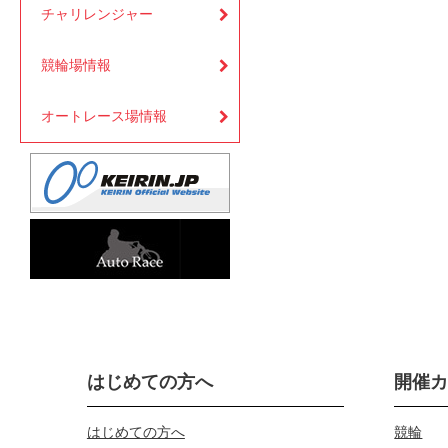
チャリレンジャー
競輪場情報
オートレース場情報
はじめての方へ
開催
はじめての方へ
競輪