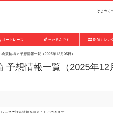
はじめて
オートレース
当たるんです
開催カレン
小倉競輪場
>
予想情報一覧（2025年12月05日）
 予想情報一覧（2025年12
、レースの詳細情報を見ることができます。