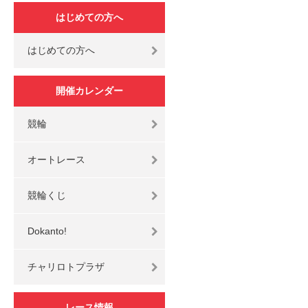
はじめての方へ
はじめての方へ
開催カレンダー
競輪
オートレース
競輪くじ
Dokanto!
チャリロトプラザ
レース情報