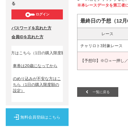
る
※本レースデータを第三者
ログイン
最終日の予想（12月
パスワードを忘れた方
レース
会員IDを忘れた方
チャリロト3対象レース
安な方はこちら（1日の購入限度額の設定）↓
【予想印】※◎＝一押し
車券は20歳になってから
のめり込みが不安な方はこ
ちら
（1日の購入限度額の
設定）
一覧に戻る
無料会員登録はこちら