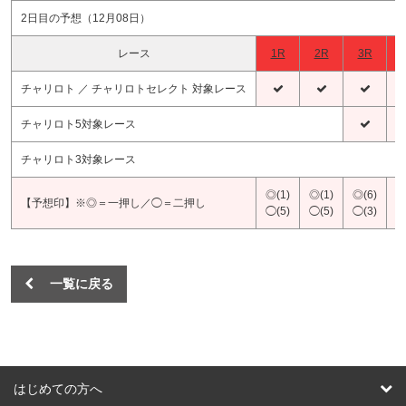
2日目の予想（12月08日）
レース
1R
2R
3R
チャリロト ／ チャリロトセレクト 対象レース
チャリロト5対象レース
チャリロト3対象レース
◎(1)
◎(1)
◎(6)
◎
【予想印】※◎＝一押し／◯＝二押し
◯(5)
◯(5)
◯(3)
◯
一覧に戻る
はじめての方へ