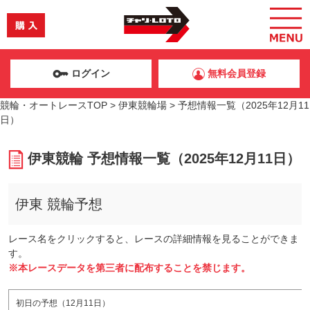
ログイン
無料会員登録
競輪・オートレースTOP
>
伊東競輪場
>
予想情報一覧（2025年12月11
日）
伊東競輪 予想情報一覧（2025年12月11日）
伊東 競輪予想
レース名をクリックすると、レースの詳細情報を見ることができま
す。
※本レースデータを第三者に配布することを禁じます。
初日の予想（12月11日）