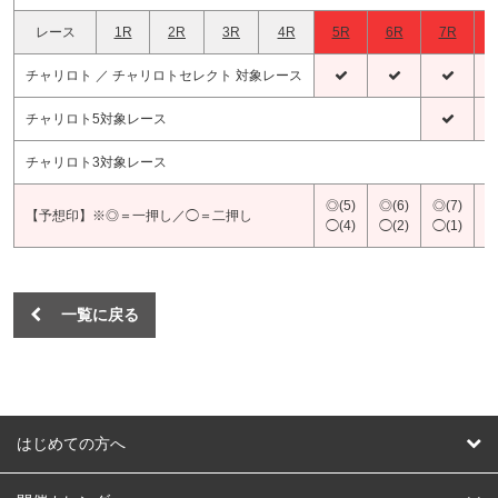
レース
1R
2R
3R
4R
5R
6R
7R
チャリロト ／ チャリロトセレクト 対象レース
チャリロト5対象レース
チャリロト3対象レース
◎(5)
◎(6)
◎(7)
◎
【予想印】※◎＝一押し／◯＝二押し
◯(4)
◯(2)
◯(1)
◯
一覧に戻る
はじめての方へ