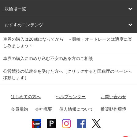
オートレース
レース予想
競輪場一覧
競輪くじ
レース結果
北日本
函館競輪場
青森競輪場
いわき平競輪場
おすすめコンテンツ
車券の購入は20歳になってから ～競輪・オートレースは適度に楽
Dokanto!
キャリーオーバー一覧
関
競輪選手情報
弥彦競輪場
前橋競輪場
取手競輪場
宇都宮競輪場
しみましょう～
東
大宮競輪場
西武園競輪場
京王閣競輪場
立川競輪場
チャリロトプラザ
Perfecta Navi
車券の購入にのめり込む不安のある方のご相談
南
松戸競輪場
千葉競輪場
川崎競輪場
平塚競輪場
公営競技の払戻金を受けた方へ（クリックすると国税庁のページへ
netkeirin
関
移動します）
小田原競輪場
伊東競輪場
静岡競輪場
東
ケイリンガル
中
名古屋競輪場
岐阜競輪場
大垣競輪場
豊橋競輪場
はじめての方へ
ヘルプセンター
お問い合わせ
部
チャリレンジャー
富山競輪場
松阪競輪場
四日市競輪場
会員規約
会社概要
個人情報について
推奨動作環境
競輪場情報
近
福井競輪場
奈良競輪場
向日町競輪場
和歌山競輪場
畿
岸和田競輪場
オートレース場情報