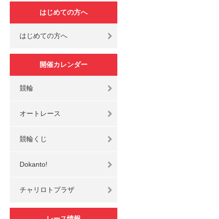
はじめての方へ
はじめての方へ
開催カレンダー
競輪
オートレース
競輪くじ
Dokanto!
チャリロトプラザ
レース情報