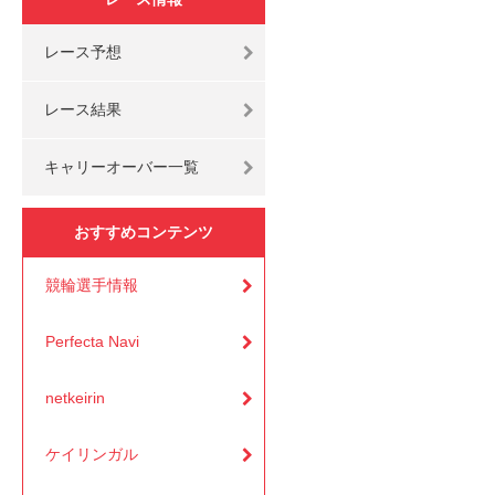
レース予想
レース結果
キャリーオーバー一覧
おすすめコンテンツ
競輪選手情報
Perfecta Navi
netkeirin
ケイリンガル