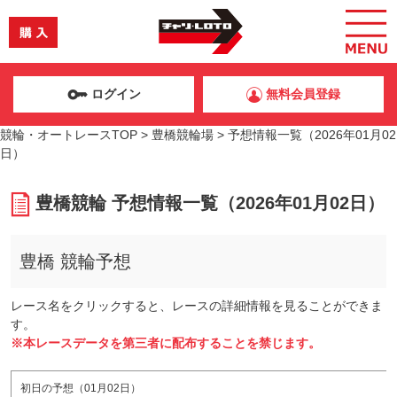
ログイン
無料会員登録
競輪・オートレースTOP
>
豊橋競輪場
>
予想情報一覧（2026年01月02
日）
豊橋競輪 予想情報一覧（2026年01月02日）
豊橋 競輪予想
レース名をクリックすると、レースの詳細情報を見ることができま
す。
※本レースデータを第三者に配布することを禁じます。
初日の予想（01月02日）