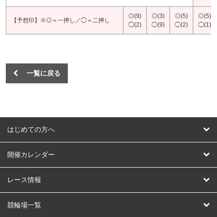
◎(9)
◎(3)
◎(5)
◎(5)
【予想印】※◎＝一押し／◯＝二押し
◯(2)
◯(9)
◯(2)
◯(1)
一覧に戻る
はじめての方へ
はじめての方へ
開催カレンダー
競輪
レース情報
オートレース
レース予想
競輪場一覧