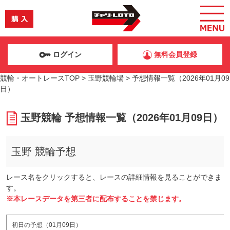
ログイン
無料会員登録
競輪・オートレースTOP
>
玉野競輪場
>
予想情報一覧（2026年01月09
日）
玉野競輪 予想情報一覧（2026年01月09日）
玉野 競輪予想
レース名をクリックすると、レースの詳細情報を見ることができま
す。
※本レースデータを第三者に配布することを禁じます。
初日の予想（01月09日）