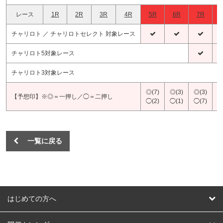
レース
1R
2R
3R
4R
5R
6R
7R
チャリロト ／ チャリロトセレクト 対象レース
チャリロト5対象レース
チャリロト3対象レース
◎(7)
◎(3)
◎(3)
◎
【予想印】※◎＝一押し／◯＝二押し
◯(2)
◯(1)
◯(7)
◯
一覧に戻る
はじめての方へ