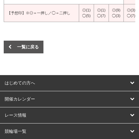
◎(1)
◎(1)
◎(9)
◎(3)
【予想印】※◎＝一押し／◯＝二押し
◯(5)
◯(7)
◯(3)
◯(7)
一覧に戻る
はじめての方へ
はじめての方へ
開催カレンダー
競輪
レース情報
オートレース
レース予想
競輪場一覧