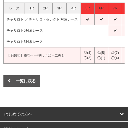
レース
1R
2R
3R
4R
5R
6R
7R
チャリロト ／ チャリロトセレクト 対象レース
チャリロト5対象レース
チャリロト3対象レース
◎(4)
◎(5)
◎(7)
◎
【予想印】※◎＝一押し／◯＝二押し
◯(3)
◯(1)
◯(4)
◯
一覧に戻る
はじめての方へ