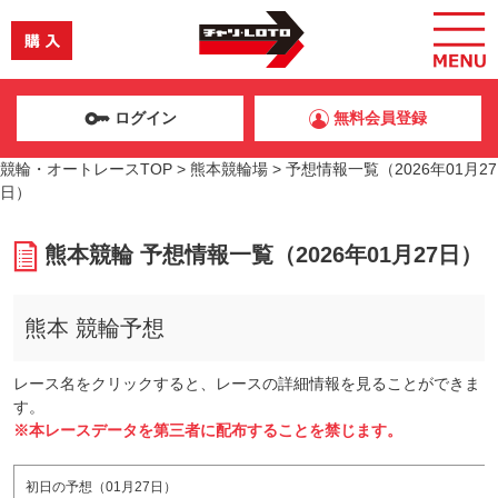
ログイン
無料会員登録
競輪・オートレースTOP
>
熊本競輪場
>
予想情報一覧（2026年01月27
日）
熊本競輪 予想情報一覧（2026年01月27日）
熊本 競輪予想
レース名をクリックすると、レースの詳細情報を見ることができま
す。
※本レースデータを第三者に配布することを禁じます。
初日の予想（01月27日）