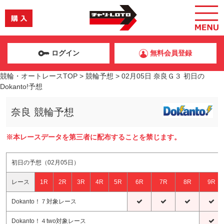
ログイン
無料会員登録
競輪・オートレースTOP
>
競輪予想
>
02月05日 奈良Ｇ３ 初日の
Dokanto!予想
奈良 競輪予想
※本レースデータを第三者に配布することを禁じます。
初日の予想（02月05日）
レース
1R
2R
3R
4R
5R
6R
7R
8R
9R
Dokanto！７対象レース
Dokanto！４two対象レース