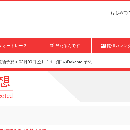
はじめて
オートレース
当たるんです
開催カレン
競輪予想
>
02月09日 立川Ｆ１ 初日のDokanto!予想