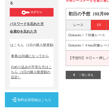
※本レースデータを第三者
る
ログイン
初日の予想（02月0
パスワードを忘れた方
レース
1R
会員IDを忘れた方
Dokanto！７対象レース
な方はこちら（1日の購入限度額の設定）↓
Dokanto！４two対象レー
車券は20歳になってから
【予想印】※◎＝一押し
のめり込みが不安な方はこ
ちら
（1日の購入限度額の
一覧に戻る
設定）
無料会員登録はこちら