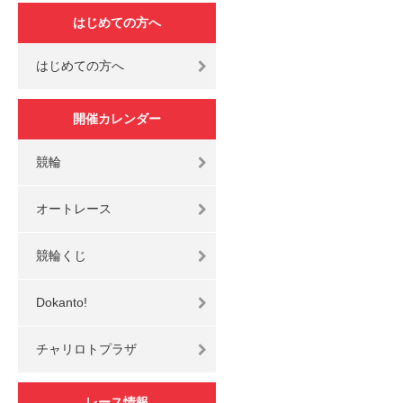
はじめての方へ
はじめての方へ
開催カレンダー
競輪
オートレース
競輪くじ
Dokanto!
チャリロトプラザ
レース情報