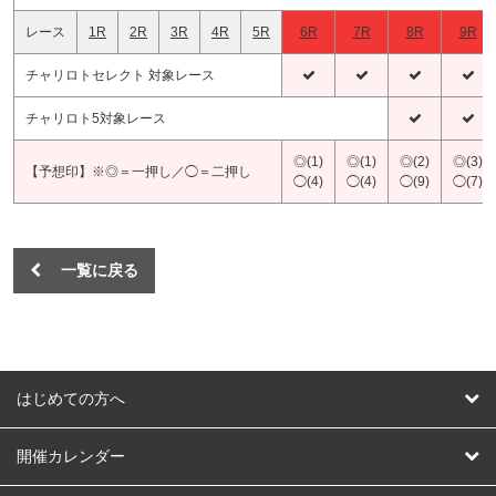
レース
1R
2R
3R
4R
5R
6R
7R
8R
9R
チャリロトセレクト 対象レース
チャリロト5対象レース
◎(1)
◎(1)
◎(2)
◎(3)
【予想印】※◎＝一押し／◯＝二押し
◯(4)
◯(4)
◯(9)
◯(7)
一覧に戻る
はじめての方へ
はじめての方へ
開催カレンダー