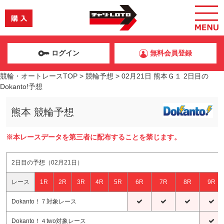
ログイン
無料会員登録
競輪・オートレースTOP
>
競輪予想
>
02月21日 熊本Ｇ１ 2日目の
Dokanto!予想
熊本 競輪予想
※本レースデータを第三者に配布することを禁じます。
2日目の予想（02月21日）
レース
1R
2R
3R
4R
5R
6R
7R
8R
9R
Dokanto！７対象レース
Dokanto！４two対象レース