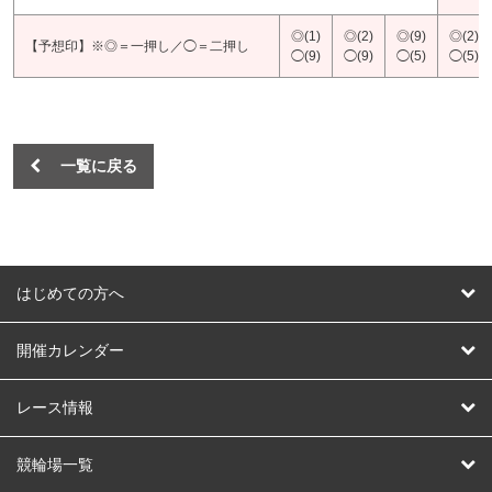
◎(1)
◎(2)
◎(9)
◎(2)
【予想印】※◎＝一押し／◯＝二押し
◯(9)
◯(9)
◯(5)
◯(5)
一覧に戻る
はじめての方へ
はじめての方へ
開催カレンダー
競輪
レース情報
オートレース
レース予想
競輪場一覧