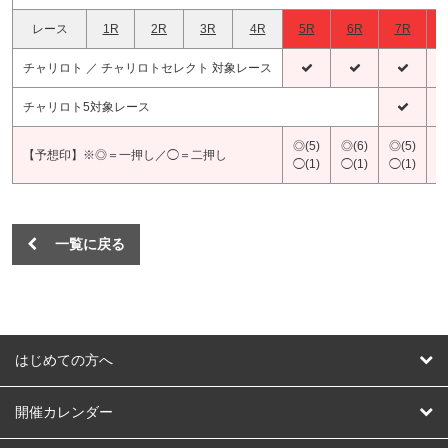
レース
1R
2R
3R
4R
5R
6R
7R
チャリロト ／ チャリロトセレクト 対象レース
チャリロト5対象レース
◎(5)
◎(6)
◎(5)
◎
【予想印】※◎＝一押し／◯＝二押し
◯(1)
◯(1)
◯(1)
◯
一覧に戻る
はじめての方へ
はじめての方へ
開催カレンダー