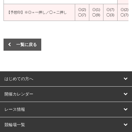
◎(2)
◎(1)
◎(7)
◎(2)
【予想印】※◎＝一押し／◯＝二押し
◯(7)
◯(9)
◯(3)
◯(7)
一覧に戻る
はじめての方へ
はじめての方へ
開催カレンダー
競輪
レース情報
オートレース
レース予想
競輪場一覧