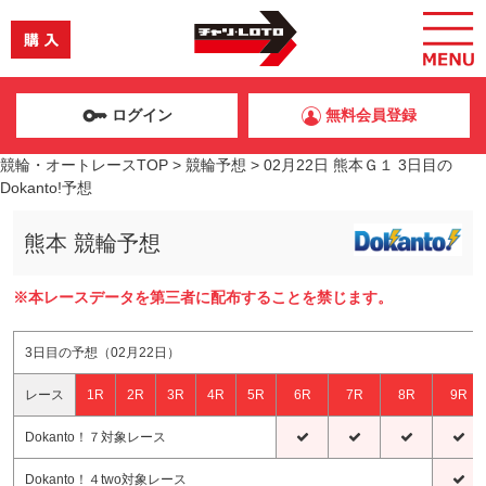
ログイン
無料会員登録
競輪・オートレースTOP
>
競輪予想
>
02月22日 熊本Ｇ１ 3日目の
Dokanto!予想
熊本 競輪予想
※本レースデータを第三者に配布することを禁じます。
3日目の予想（02月22日）
レース
1R
2R
3R
4R
5R
6R
7R
8R
9R
Dokanto！７対象レース
Dokanto！４two対象レース