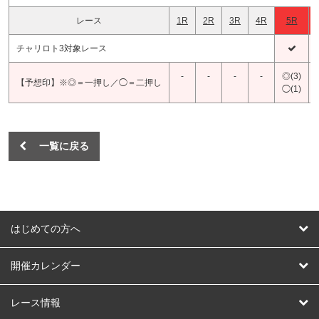
レース
1R
2R
3R
4R
5R
チャリロト3対象レース
-
-
-
-
◎(3)
【予想印】※◎＝一押し／◯＝二押し
◯(1)
一覧に戻る
はじめての方へ
はじめての方へ
開催カレンダー
競輪
レース情報