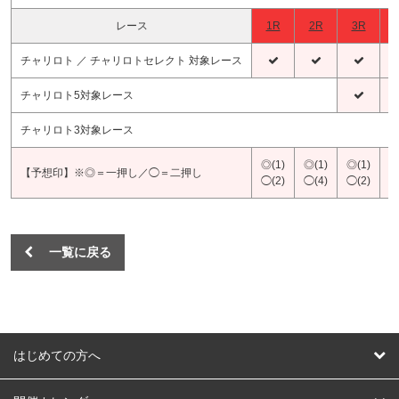
レース
1R
2R
3R
チャリロト ／ チャリロトセレクト 対象レース
チャリロト5対象レース
チャリロト3対象レース
◎(1)
◎(1)
◎(1)
◎
【予想印】※◎＝一押し／◯＝二押し
◯(2)
◯(4)
◯(2)
◯
一覧に戻る
はじめての方へ