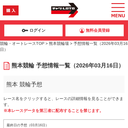
ログイン
無料会員登録
競輪・オートレースTOP
>
熊本競輪場
>
予想情報一覧（2026年03月16
日）
熊本競輪 予想情報一覧（2026年03月16日）
熊本 競輪予想
レース名をクリックすると、レースの詳細情報を見ることができま
す。
※本レースデータを第三者に配布することを禁じます。
最終日の予想（03月16日）