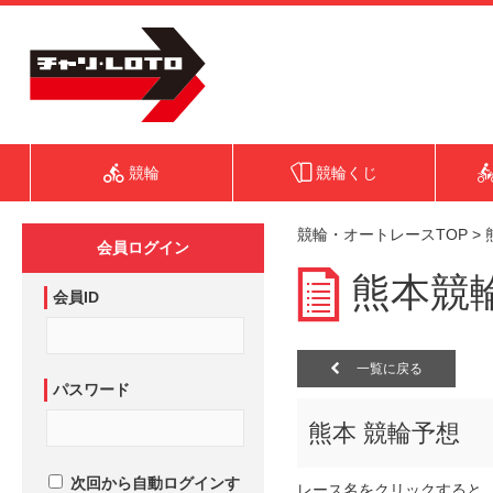
競輪
競輪くじ
競輪・オートレースTOP
>
会員ログイン
熊本競輪
会員ID
一覧に戻る
パスワード
熊本 競輪予想
次回から自動ログインす
レース名をクリックすると