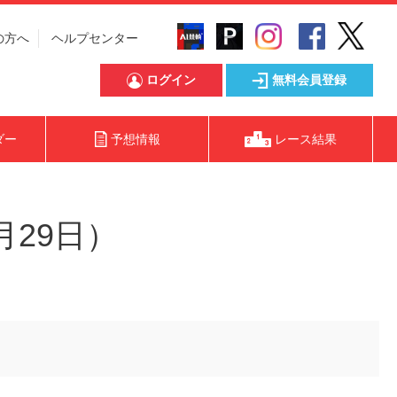
の方へ
ヘルプセンター
ログイン
無料会員登録
ダー
予想情報
レース結果
月29日）