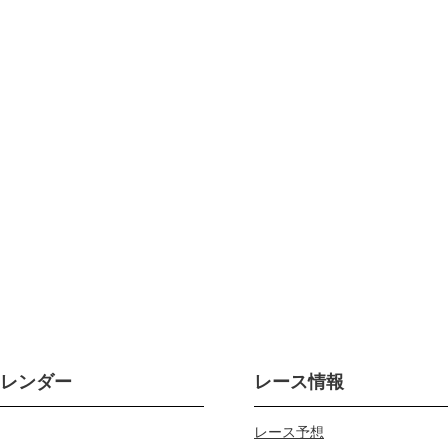
カレンダー
レース情報
レース予想