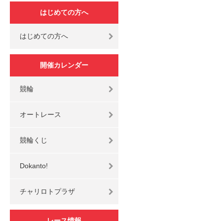
はじめての方へ
はじめての方へ
開催カレンダー
競輪
オートレース
競輪くじ
Dokanto!
チャリロトプラザ
レース情報