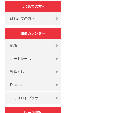
はじめての方へ
はじめての方へ
開催カレンダー
競輪
オートレース
競輪くじ
Dokanto!
チャリロトプラザ
レース情報