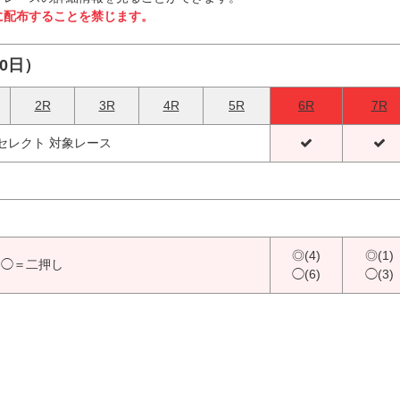
に配布することを禁じます。
0日）
2R
3R
4R
5R
6R
7R
セレクト 対象レース
◎(4)
◎(1)
／◯＝二押し
◯(6)
◯(3)