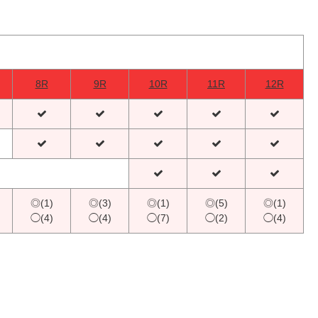
8R
9R
10R
11R
12R
◎(1)
◎(3)
◎(1)
◎(5)
◎(1)
◯(4)
◯(4)
◯(7)
◯(2)
◯(4)