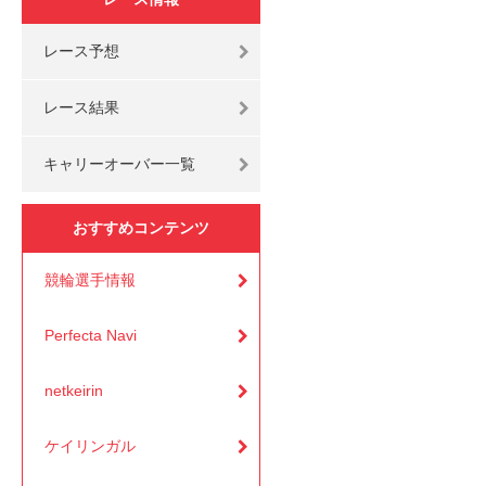
レース予想
レース結果
キャリーオーバー一覧
おすすめコンテンツ
競輪選手情報
Perfecta Navi
netkeirin
ケイリンガル