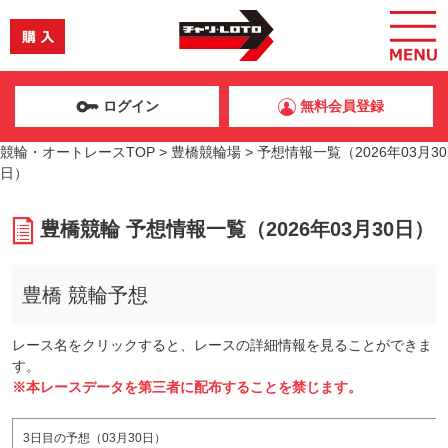
ログイン
無料会員登録
競輪・オートレースTOP
>
豊橋競輪場
>
予想情報一覧（2026年03月30
日）
豊橋競輪 予想情報一覧（2026年03月30日）
豊橋 競輪予想
レース名をクリックすると、レースの詳細情報を見ることができま
す。
※本レースデータを第三者に配布することを禁じます。
3日目の予想（03月30日）