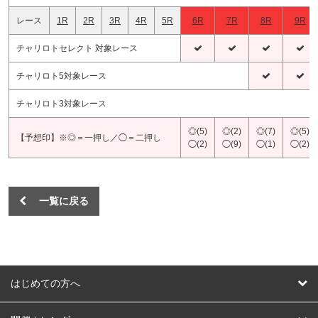
レース
1R
2R
3R
4R
5R
6R
7R
8R
9R
チャリロトセレクト 対象レース
チャリロト5対象レース
チャリロト3対象レース
◎(5)
◎(2)
◎(7)
◎(5)
【予想印】※◎＝一押し／◯＝二押し
◯(2)
◯(9)
◯(1)
◯(2)
一覧に戻る
はじめての方へ