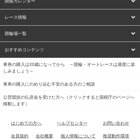
はじめての方へ
開催カレンダー
競輪
レース情報
オートレース
レース予想
競輪場一覧
競輪くじ
レース結果
北日本
函館競輪場
青森競輪場
いわき平競輪場
おすすめコンテンツ
車券の購入は20歳になってから ～競輪・オートレースは適度に楽
Dokanto!
キャリーオーバー一覧
関
競輪選手情報
弥彦競輪場
前橋競輪場
取手競輪場
宇都宮競輪場
しみましょう～
東
大宮競輪場
西武園競輪場
京王閣競輪場
立川競輪場
チャリロトプラザ
Perfecta Navi
車券の購入にのめり込む不安のある方のご相談
南
松戸競輪場
千葉競輪場
川崎競輪場
平塚競輪場
公営競技の払戻金を受けた方へ（クリックすると国税庁のページへ
netkeirin
関
移動します）
小田原競輪場
伊東競輪場
静岡競輪場
東
ケイリンガル
中
名古屋競輪場
岐阜競輪場
大垣競輪場
豊橋競輪場
はじめての方へ
ヘルプセンター
お問い合わせ
部
チャリレンジャー
富山競輪場
松阪競輪場
四日市競輪場
会員規約
会社概要
個人情報について
推奨動作環境